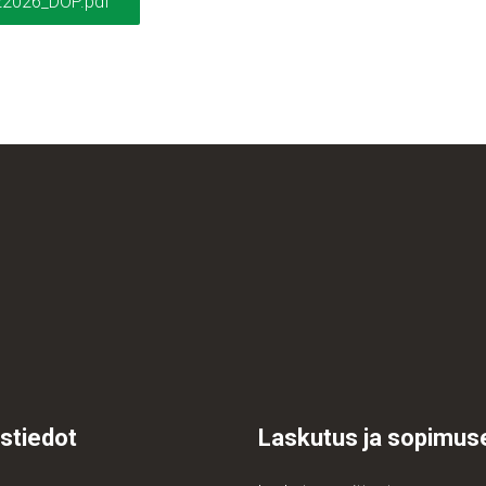
2026_DOP.pdf
stiedot
Laskutus ja sopimus