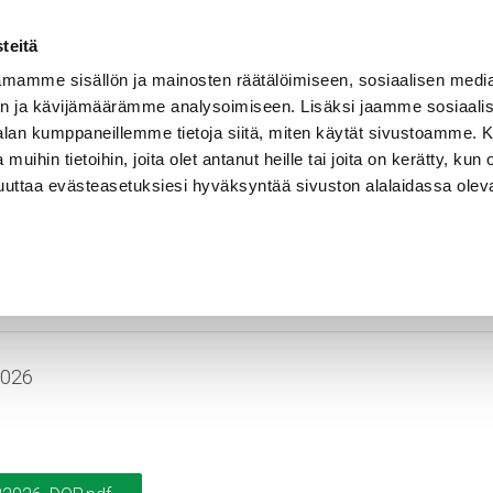
Vastuullisuus
Referenssit
Ura Rekalla
Yhteystiedot
teitä
mamme sisällön ja mainosten räätälöimiseen, sosiaalisen medi
n ja kävijämäärämme analysoimiseen. Lisäksi jaamme sosiaali
EET
SOVELLUSALUEET
KELAHALLINTA
-alan kumppaneillemme tietoja siitä, miten käytät sivustoamme
 muihin tietoihin, joita olet antanut heille tai joita on kerätty, kun 
muuttaa evästeasetuksiesi hyväksyntää sivuston alalaidassa olev
-1254735I1602
2026