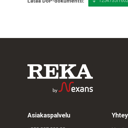
1254735I1602
Lataa DoP-dokumentti:
Asiakaspalvelu
Yhtey