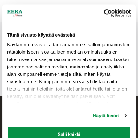
Tämä sivusto käyttää evästeitä
370x385
Käytämme evästeitä tarjoamamme sisällön ja mainosten
räätälöimiseen, sosiaalisen median ominaisuuksien
Sähkönumero
Koko
Pakkaus
Jännite
tukemiseen ja kävijämäärämme analysoimiseen. Lisäksi
6464801
370x385
Pienkelatarvikkeet
0,6/1 (1,2) kV
jaamme sosiaalisen median, mainosalan ja analytiikka-
alan kumppaneillemme tietoja siitä, miten käytät
sivustoamme. Kumppanimme voivat yhdistää näitä
tietoja muihin tietoihin, joita olet antanut heille tai joita on
kerätty, kun olet käyttänyt heidän palvelujaan. Voit
muuttaa evästeasetuksiesi hyväksyntää sivuston
alalaidassa olevasta Evästeasetukset linkistä.
Näytä tiedot
Salli kaikki