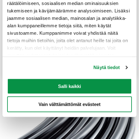
räätälöimiseen, sosiaalisen median ominaisuuksien
Kaapeleiden tekniset tiedot
tukemiseen ja kävijämäärämme analysoimiseen. Lisäksi
jaamme sosiaalisen median, mainosalan ja analytiikka-
alan kumppaneillemme tietoja siitä, miten käytät
Teknisiä tietoja ja yksityiskohtia Reka by Nexans -
sivustoamme. Kumppanimme voivat yhdistää näitä
kaapeleista. Tietoja voidaan hyödyntää mm.
tietoja muihin tietoihin, joita olet antanut heille tai joita on
suunnittelu-, hankinta- ja jälleenmyyntitoiminnoissa.
kerätty, kun olet käyttänyt heidän palvelujaan. Voit
muuttaa evästeasetuksiesi hyväksyntää sivuston
alalaidassa olevasta Evästeasetukset linkistä.
Kaapeleiden tekniset tiedot
Näytä tiedot
Salli kaikki
Vain välttämättömät evästeet