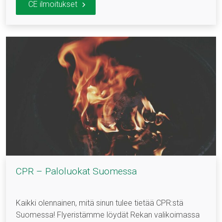
CE ilmoitukset
CPR – Paloluokat Suomessa
Kaikki olennainen, mitä sinun tulee tietää CPR:stä
Suomessa! Flyeristämme löydät Rekan valikoimassa