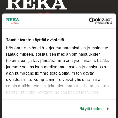
Tämä sivusto käyttää evästeitä
Asiakaspalvelu
Käytämme evästeitä tarjoamamme sisällön ja mainosten
+358 207 200 20
räätälöimiseen, sosiaalisen median ominaisuuksien
tukemiseen ja kävijämäärämme analysoimiseen. Lisäksi
Reka Kaapeli Oy
jaamme sosiaalisen median, mainosalan ja analytiikka-
Kaapelikatu 2
alan kumppaneillemme tietoja siitä, miten käytät
05800 HYVINKÄÄ
sivustoamme. Kumppanimme voivat yhdistää näitä
FINLAND
tietoja muihin tietoihin, joita olet antanut heille tai joita on
kerätty, kun olet käyttänyt heidän palvelujaan. Voit
Yhteystiedot
muuttaa evästeasetuksiesi hyväksyntää sivuston
alalaidassa olevasta Evästeasetukset linkistä.
Myynti
Näytä tiedot
Tekninen asiakastuki