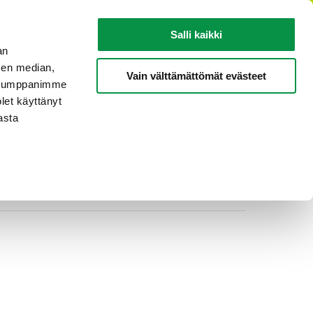
FI
Salli kaikki
an
sen median,
KAAPELITIETOA
TIETOA REKASTA
Vain välttämättömät evästeet
. Kumppanimme
olet käyttänyt
asta