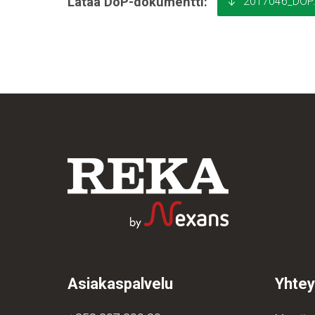
2017046_DOP.
Lataa DoP-dokumentti:
Asiakaspalvelu
Yhtey