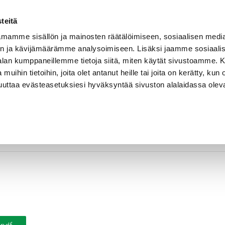
Vastuullisuus
Referenssit
Ura Rekalla
Yhteystiedot
teitä
mamme sisällön ja mainosten räätälöimiseen, sosiaalisen medi
n ja kävijämäärämme analysoimiseen. Lisäksi jaamme sosiaali
EET
SOVELLUSALUEET
KELAHALLINTA
-alan kumppaneillemme tietoja siitä, miten käytät sivustoamme
 muihin tietoihin, joita olet antanut heille tai joita on kerätty, kun 
muuttaa evästeasetuksiesi hyväksyntää sivuston alalaidassa olev
DoP-2017046