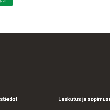
pdf
stiedot
Laskutus ja sopimus