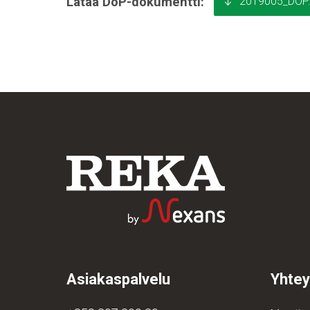
2019005_DOP.
Lataa DoP-dokumentti:
Asiakaspalvelu
Yhtey