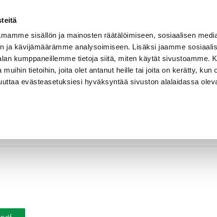
Vastuullisuus
Referenssit
Ura Rekalla
Yhteystiedot
teitä
mamme sisällön ja mainosten räätälöimiseen, sosiaalisen medi
n ja kävijämäärämme analysoimiseen. Lisäksi jaamme sosiaali
EET
SOVELLUSALUEET
KELAHALLINTA
-alan kumppaneillemme tietoja siitä, miten käytät sivustoamme
 muihin tietoihin, joita olet antanut heille tai joita on kerätty, kun 
muuttaa evästeasetuksiesi hyväksyntää sivuston alalaidassa olev
DoP-2019005