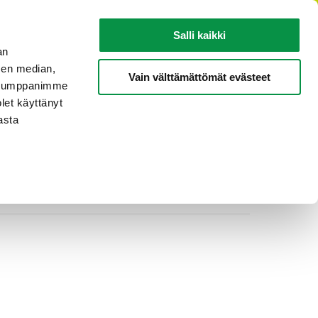
FI
Salli kaikki
an
sen median,
KAAPELITIETOA
TIETOA REKASTA
Vain välttämättömät evästeet
. Kumppanimme
olet käyttänyt
asta