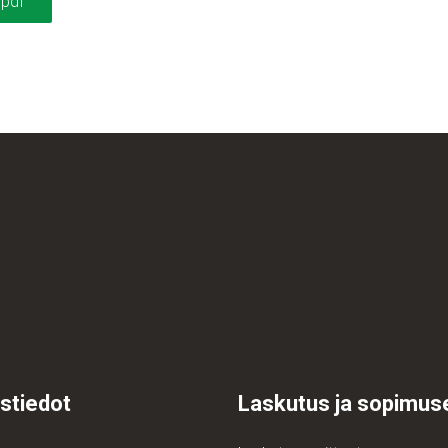
pdf
stiedot
Laskutus ja sopimus