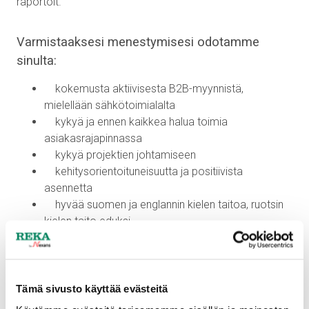
raportoit.
Varmistaaksesi menestymisesi odotamme
sinulta:
kokemusta aktiivisesta B2B-myynnistä,
mielellään sähkötoimialalta
kykyä ja ennen kaikkea halua toimia
asiakasrajapinnassa
kykyä projektien johtamiseen
kehitysorientoituneisuutta ja positiivista
asennetta
hyvää suomen ja englannin kielen taitoa, ruotsin
kielen taito eduksi
tehtävään soveltuva kaupallinen tai tekninen
peruskoulutus
Tämä sivusto käyttää evästeitä
Tarjoamme sinulle: