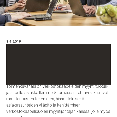
1.4.2019
Vahvistamme myyntiorganisaatiotamme ja haemme
sinua
AVAINASIAKASPÄÄLLIKKÖ, verkostokaapelit
Toimenkuvanasi on verkostokaapeleiden myynti tukkuri-
ja suorille asiakkaillemme Suomessa. Tehtäviisi kuuluvat
mm. tarjousten tekeminen, hinnoittelu sekä
asiakassuhteiden ylläpito ja kehittäminen
verkostokaapelipuolen myyntijohtajan kanssa, jolle myös