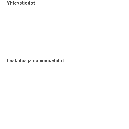
Yhteystiedot
Myynti
Tekninen asiakastuki
Lähettämöt
Johto
Laskutus ja sopimusehdot
Laskutusosoitteet
Legal notice
Myyntiehdot
Takuu- ja sopimusehdot