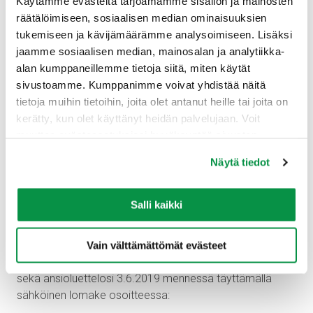
Käytämme evästeitä tarjoamamme sisällön ja mainosten
itsenäisen ja haastavan työn hyvämaineisessa
räätälöimiseen, sosiaalisen median ominaisuuksien
yrityksessä
tukemiseen ja kävijämäärämme analysoimiseen. Lisäksi
työskentelymahdollisuuden markkinoiden
jaamme sosiaalisen median, mainosalan ja analytiikka-
parhaiden kaapeleiden parissa
alan kumppaneillemme tietoja siitä, miten käytät
näköalapaikan verkostokaapelipuolen
sivustoamme. Kumppanimme voivat yhdistää näitä
liiketoimintaan
tietoja muihin tietoihin, joita olet antanut heille tai joita on
ammattitaitoisen tuen, niin asiakaspalvelun kuin
kerätty, kun olet käyttänyt heidän palvelujaan. Voit
tekniikan puolelta
muuttaa evästeasetuksiesi hyväksyntää sivuston
alalaidassa olevasta Evästeasetukset linkistä.
Näytä tiedot
Kiinostuitko tehtävästä?
Lisätietoa tehtävästä antaa rekrytoinnista vastaava
Salli kaikki
Target Headhunting Oy:n Kari Lilja, puhelin 0400 311 675,
sähköposti
kari.lilja@targetheadhunting.fi
.
Vain välttämättömät evästeet
Lähetä vapaamuotoinen hakemuksesi palkkatoiveineen
sekä ansioluettelosi 3.6.2019 mennessä täyttämällä
sähköinen lomake osoitteessa: