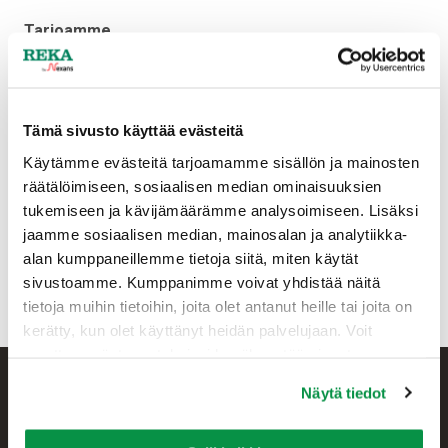
Tarjoamme
– itsenäisen ja monipuolisen työn
– kilpailukykyisen palkkauksen
– osaavan tiimin tuen
– perehdytyksen tehtävään
Tämä sivusto käyttää evästeitä
– vakituisen työn
Käytämme evästeitä tarjoamamme sisällön ja mainosten
räätälöimiseen, sosiaalisen median ominaisuuksien
Lähetä vapaamuotoinen hakemuksesi ansioluetteloineen
tukemiseen ja kävijämäärämme analysoimiseen. Lisäksi
osoitteeseen
recruiting@reka.fi
viimeistään 22.2.2018.
jaamme sosiaalisen median, mainosalan ja analytiikka-
Lisätietoja tehtävästä antaa tehdaspäällikkö Tommi
alan kumppaneillemme tietoja siitä, miten käytät
Kivioja 14.2. klo 13-16 ja 16.2. klo 12-16, puh. 0207 200
sivustoamme. Kumppanimme voivat yhdistää näitä
217.
tietoja muihin tietoihin, joita olet antanut heille tai joita on
kerätty, kun olet käyttänyt heidän palvelujaan. Voit
muuttaa evästeasetuksiesi hyväksyntää sivuston
alalaidassa olevasta Evästeasetukset linkistä.
Näytä tiedot