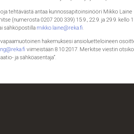
toja tehtävästä antaa kunnossapitoinsinööri Mikko Laine
itse (numerosta 0207 200 339) 15.9., 22.9. ja 29.9. kello 
ai sähköpostilla
mikko.laine@reka.fi
.
 vapaamuotoinen hakemuksesi ansioluetteloineen osoit
ing@reka.fi
viimeistään 8.10.2017. Merkitse viestin otsiko
atio- ja sähköasentaja”.