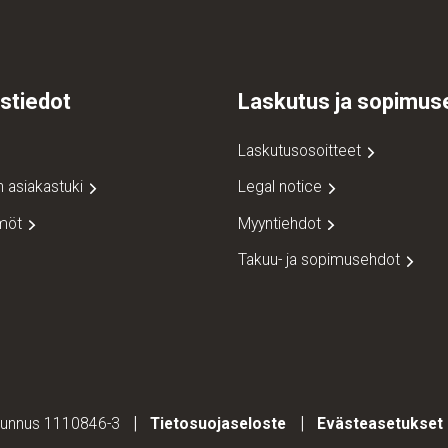
stiedot
Laskutus ja sopimus
Laskutusosoitteet
n asiakastuki
Legal notice
ämöt
Myyntiehdot
Takuu- ja sopimusehdot
Y-tunnus 1110846-3
Tietosuojaseloste
Evästeasetukset