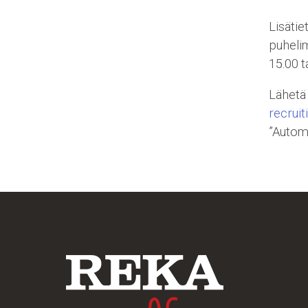
Lisätie
puhelim
15.00 t
Lähetä
recruit
”Automa