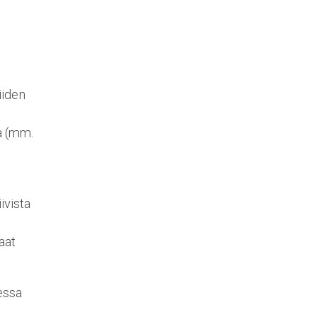
iiden
ja (mm.
ivista
aat
essa