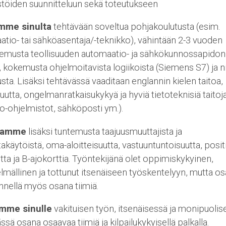
töiden suunnitteluun sekä toteutukseen
mme sinulta
tehtävään soveltua pohjakoulutusta (esim.
tio- tai sähköasentaja/-teknikko), vähintään 2-3 vuoden
emusta teollisuuden automaatio- ja sähkökunnossapidon
, kokemusta ohjelmoitavista logiikoista (Siemens S7) ja n
sta. Lisäksi tehtävässä vaaditaan englannin kielen taitoa,
uutta, ongelmanratkaisukykyä ja hyviä tietoteknisiä taito
o-ohjelmistot, sähköposti ym.).
tamme
lisäksi tuntemusta taajuusmuuttajista ja
takäytöistä, oma-aloitteisuutta, vastuuntuntoisuutta, positi
ta ja B-ajokorttia. Työntekijänä olet oppimiskykyinen,
elmällinen ja tottunut itsenäiseen työskentelyyn, mutta os
nellä myös osana tiimiä.
mme sinulle
vakituisen työn, itsenäisessä ja monipuolis
ssä osana osaavaa tiimiä ja kilpailukykyisellä palkalla.