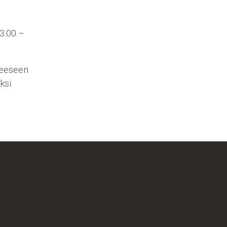
13.00 –
teeseen
ksi