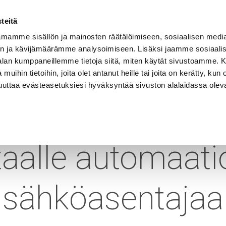
Vastuullisuus
Referenssit
Ura Rekalla
Yhteystiedot
teitä
mamme sisällön ja mainosten räätälöimiseen, sosiaalisen medi
n ja kävijämäärämme analysoimiseen. Lisäksi jaamme sosiaali
EET
SOVELLUSALUEET
KELAHALLINTA
-alan kumppaneillemme tietoja siitä, miten käytät sivustoamme
 muihin tietoihin, joita olet antanut heille tai joita on kerätty, kun 
muuttaa evästeasetuksiesi hyväksyntää sivuston alalaidassa olev
aemme Hyvinkä
taalle automaatio
sähköasentajaa