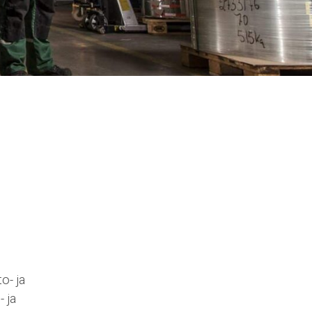
o- ja
 ja