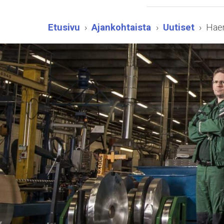
Etusivu
Ajankohtaista
Uutiset
Haem