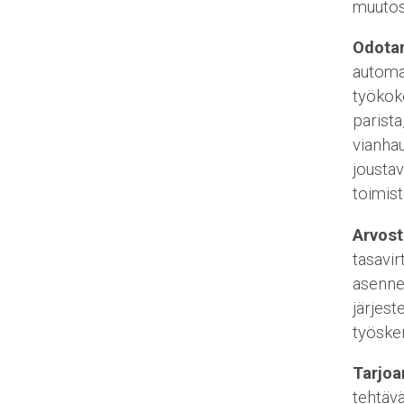
muutos
Odota
automaa
työkok
parista
vianhau
joustav
toimist
Arvos
tasavir
asennet
järjest
työsken
Tarjoa
tehtävä