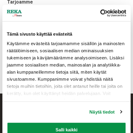
Tarjoamme
– itsenäisen ja monipuolisen työn
– kilpailukykyisen palkkauksen
– osaavan tiimin tuen
Tämä sivusto käyttää evästeitä
– perehdytyksen tehtävään
– vakituisen työn
Käytämme evästeitä tarjoamamme sisällön ja mainosten
räätälöimiseen, sosiaalisen median ominaisuuksien
Lähetä vapaamuotoinen hakemuksesi ansioluetteloineen
tukemiseen ja kävijämäärämme analysoimiseen. Lisäksi
osoitteeseen
recruiting@reka.fi
viimeistään 31.5.2018.
jaamme sosiaalisen median, mainosalan ja analytiikka-
alan kumppaneillemme tietoja siitä, miten käytät
Lisätietoja tehtävästä antaa 25.5. klo 12-16 ja 21.5. klo
sivustoamme. Kumppanimme voivat yhdistää näitä
12-16 tehdaspäällikkö Tommi Kivioja puh. 0207 200 217.
tietoja muihin tietoihin, joita olet antanut heille tai joita on
kerätty, kun olet käyttänyt heidän palvelujaan. Voit
muuttaa evästeasetuksiesi hyväksyntää sivuston
alalaidassa olevasta Evästeasetukset linkistä.
Näytä tiedot
Salli kaikki