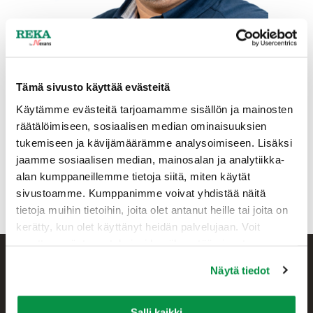
Tämä sivusto käyttää evästeitä
Käytämme evästeitä tarjoamamme sisällön ja mainosten
Insinööri (AMK) Ari Pesonen on nimitetty Reka Kaapelin
räätälöimiseen, sosiaalisen median ominaisuuksien
logistiikkapäälliköksi 4.9.2023 alkaen.
tukemiseen ja kävijämäärämme analysoimiseen. Lisäksi
jaamme sosiaalisen median, mainosalan ja analytiikka-
Hän toimii toistaiseksi Rekalla myös aiemmassa
alan kumppaneillemme tietoja siitä, miten käytät
tehtävässään Hyvinkään ja Riihimäen johdinvalmistuksen
sivustoamme. Kumppanimme voivat yhdistää näitä
työnjohtajana.
tietoja muihin tietoihin, joita olet antanut heille tai joita on
kerätty, kun olet käyttänyt heidän palvelujaan. Voit
muuttaa evästeasetuksiesi hyväksyntää sivuston
alalaidassa olevasta Evästeasetukset linkistä.
Näytä tiedot
Salli kaikki