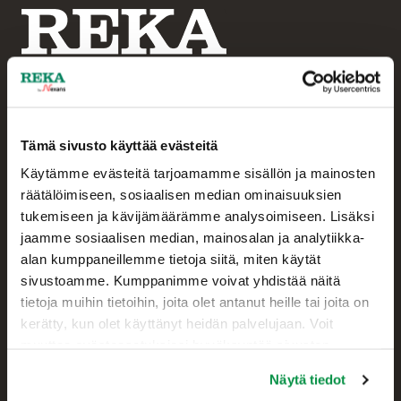
Tämä sivusto käyttää evästeitä
Asiakaspalvelu
Käytämme evästeitä tarjoamamme sisällön ja mainosten
+358 207 200 20
räätälöimiseen, sosiaalisen median ominaisuuksien
tukemiseen ja kävijämäärämme analysoimiseen. Lisäksi
Reka Kaapeli Oy
jaamme sosiaalisen median, mainosalan ja analytiikka-
Kaapelikatu 2
alan kumppaneillemme tietoja siitä, miten käytät
05800 HYVINKÄÄ
sivustoamme. Kumppanimme voivat yhdistää näitä
FINLAND
tietoja muihin tietoihin, joita olet antanut heille tai joita on
kerätty, kun olet käyttänyt heidän palvelujaan. Voit
muuttaa evästeasetuksiesi hyväksyntää sivuston
Yhteystiedot
alalaidassa olevasta Evästeasetukset linkistä.
Näytä tiedot
Myynti