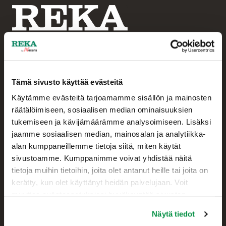
Tämä sivusto käyttää evästeitä
Asiakaspalvelu
Käytämme evästeitä tarjoamamme sisällön ja mainosten
+358 207 200 20
räätälöimiseen, sosiaalisen median ominaisuuksien
tukemiseen ja kävijämäärämme analysoimiseen. Lisäksi
Reka Kaapeli Oy
jaamme sosiaalisen median, mainosalan ja analytiikka-
Kaapelikatu 2
alan kumppaneillemme tietoja siitä, miten käytät
05800 HYVINKÄÄ
sivustoamme. Kumppanimme voivat yhdistää näitä
FINLAND
tietoja muihin tietoihin, joita olet antanut heille tai joita on
kerätty, kun olet käyttänyt heidän palvelujaan. Voit
muuttaa evästeasetuksiesi hyväksyntää sivuston
Yhteystiedot
alalaidassa olevasta Evästeasetukset linkistä.
Näytä tiedot
Myynti