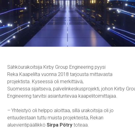
Sähköurakoitsija
Kirby
Group Engineering
pyysi
Reka
K
aapelilta
vuonna
2018 tarjousta mittavasta
projektista.
Kyseessä
oli
merkittävä
,
Suomessa
sijaitse
va
,
palvelinkeskusprojekti,
johon
Kirby
Gro
Engineering tarvitsi asiantuntevaa kaapelitoimittajaa.
– Yhteistyö oli helppo aloittaa, sillä urakoitsija oli jo
entuudestaan tuttu muista projekteista, Rekan
aluevientipäällikkö
Sirpa
Pötry
toteaa.