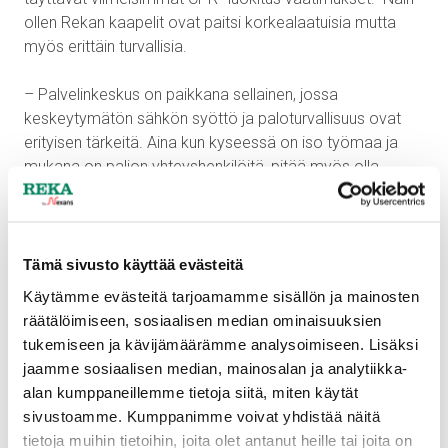
ollen Rekan kaapelit ovat paitsi korkealaatuisia
mutta
myös erittäin turvallisia.
– Palvelinkeskus on paikkana sellainen,
jossa
keskeytymätön sähkön syöttö ja paloturvallisuus ovat
erityisen tärkeitä
.
Aina kun kyseessä on iso työmaa ja
mukana on paljon yhteyshenkilöitä, pitää
myös
olla
hereillä,
Pötry
sanoo.
Tässä tapauksessa hereillä oleminen
tark
oitti
äärimmäistä tarkkuutta dokumentaatiossa,
Tämä sivusto käyttää evästeitä
nopeaa reagointia muuttuvissa tilanteissa sekä teknistä
Käytämme evästeitä tarjoamamme sisällön ja mainosten
tietämystä kohteesta.
räätälöimiseen, sosiaalisen median ominaisuuksien
tukemiseen ja kävijämäärämme analysoimiseen. Lisäksi
Palvelinkeskusprojekti on tarkoitus saattaa maaliin
jaamme sosiaalisen median, mainosalan ja analytiikka-
vuoden 2021
kevään
aikana.
alan kumppaneillemme tietoja siitä, miten käytät
sivustoamme. Kumppanimme voivat yhdistää näitä
Onnistunut yhteistyö
tietoja muihin tietoihin, joita olet antanut heille tai joita on