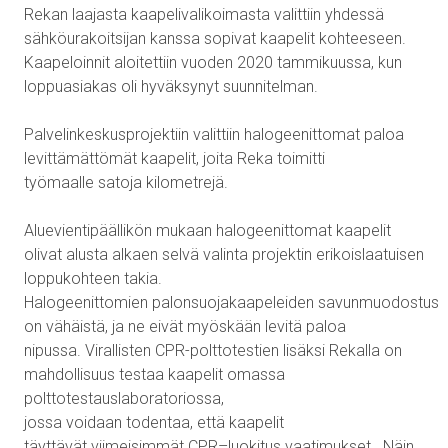
Rekan laajasta kaapelivalikoimasta
valittiin yhdessä
sähköurakoitsijan kanssa
sopivat kaapelit kohteeseen.
Kaapeloinnit aloitettiin vuoden
2020 tammikuussa
,
kun
loppuasiakas oli hyväksynyt suunnitelman.
Palvelinkeskusprojektiin valittiin halogeenittomat
paloa
levittämättömät
kaapelit, joita Reka toimitti
työmaalle
satoja
kilometrejä.
Aluevientipäällikön mukaan halogeenittomat kaapelit
olivat alusta alkaen selvä valinta projektin erikoislaatuisen
loppukohteen takia.
Halogeenittomien
palonsuojakaapeleiden
savunmuodostus
on
vähäistä,
ja
ne
eivät myöskään
levitä
paloa
nipussa
.
Virallisten
CPR-polttotestien lisäksi
Reka
lla on
mahdollisuus
testaa kaapelit omassa
polttotestauslaboratoriossa,
jossa
voidaan
todentaa,
että kaapelit
täyttävät
viimeisimmät CPR
–
luokitus
vaatimukset.
Näin