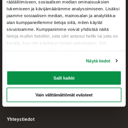
räätälöimiseen, sosiaalisen median ominaisuuksien
tukemiseen ja kävijämäärämme analysoimiseen. Lisäksi
jaamme sosiaalisen median, mainosalan ja analytiikka-
alan kumppaneillemme tietoja siitä, miten käytät
sivustoamme. Kumppanimme voivat yhdistää näitä
tietoja muihin tietoihin, joita olet antanut heille tai joita on
kerätty, kun olet käyttänyt heidän palvelujaan. Voit
muuttaa evästeasetuksiesi hyväksyntää sivuston
alalaidassa olevasta Evästeasetukset linkistä.
Asiakaspalvelu
Näytä tiedot
+358 207 200 20
Salli kaikki
Reka Kaapeli Oy
Kaapelikatu 2
05800 HYVINKÄÄ
Vain välttämättömät evästeet
FINLAND
Yhteystiedot