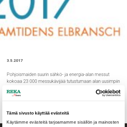
3.5.2017
Pohjoismaiden suurin sähkö- ja energia-alan messut
kokoaa 23 000 messukävijää tutustumaan alan uusimpiin
tuotteisiin ja ratkaisuihin. Rekalla on messuilla esittelyssä
uuden sukupolven asennuskaapeli HHJ LiteRex.
Tervetuloa tapaamaan meitä rekalaisia osastolle C05:42.
Tämä sivusto käyttää evästeitä
Käytämme evästeitä tarjoamamme sisällön ja mainosten