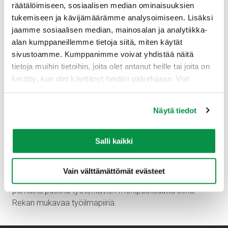
räätälöimiseen, sosiaalisen median ominaisuuksien
tukemiseen ja kävijämäärämme analysoimiseen. Lisäksi
jaamme sosiaalisen median, mainosalan ja analytiikka-
alan kumppaneillemme tietoja siitä, miten käytät
sivustoamme. Kumppanimme voivat yhdistää näitä
Patric Pykäläaho ja Atte Haapala ovat kesätöissä
tietoja muihin tietoihin, joita olet antanut heille tai joita on
Riihimäen tehtaalla
kerätty, kun olet käyttänyt heidän palvelujaan. Voit
muuttaa evästeasetuksiesi hyväksyntää sivuston
Keski- ja suurjännitekaapeleita valmistavalla Riihimäen
alalaidassa olevasta Evästeasetukset linkistä.
tehtaalla Patric työskentelee koestamossa, missä
Näytä tiedot
jokainen tehtaalta toimitettava kaapelikela testataan.
Atte puolestaan työskentelee apuhenkilönä logistiikassa,
Salli kaikki
jossa työtehtäviin kuuluu mm. lähtevien kelojen ja tulevien
raaka-aineiden merkintää. Uutta osaamista heille on
tähän saakka karttunut trukinajotaidon sekä kaapelien
Vain välttämättömät evästeet
teknisten tietojen tiimoilta. Molemmat pitävät kesätyön
parhaina puolina työtehtävien monipuolisuutta sekä
Rekan mukavaa työilmapiiriä.