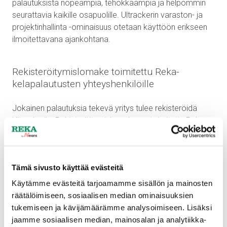
palautuksista nopeampia, tehokkaampia ja helpommin
seurattavia kaikille osapuolille. Ultrackerin varaston- ja
projektinhallinta -ominaisuus otetaan käyttöön erikseen
ilmoitettavana ajankohtana.
Rekisteröitymislomake toimitettu Reka-
kelapalautusten yhteyshenkilöille
Jokainen palautuksia tekevä yritys tulee rekisteröidä
Ultrackeriin. Rekisteröitymislomake on toimitettu Reka-
kelapalautusten yhteyshenkilöille sähköpostitse viikolla
48.
Huom.
mikäli olet Reka-kelapalautusten
yhteyshenkilö, etkä ole saanut rekisteröitymislomaketta,
Tämä sivusto käyttää evästeitä
voit ottaa yhteyttä tuoteasiantuntija Kirsi Hinkkaan,
yhteystiedot löytyvät alempaa.
Käytämme evästeitä tarjoamamme sisällön ja mainosten
räätälöimiseen, sosiaalisen median ominaisuuksien
Otamme yhteyttä lomakkeelle merkittyyn
tukemiseen ja kävijämäärämme analysoimiseen. Lisäksi
yhteyshenkilöön tunnusten luonnin ja käyttöopastuksen
jaamme sosiaalisen median, mainosalan ja analytiikka-
yhteydessä.