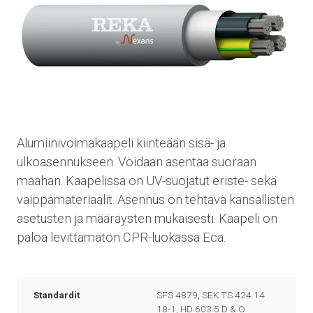
Alumiinivoimakaapeli kiinteään sisä- ja
ulkoasennukseen. Voidaan asentaa suoraan
maahan. Kaapelissa on UV-suojatut eriste- sekä
vaippamateriaalit. Asennus on tehtävä kansallisten
asetusten ja määräysten mukaisesti. Kaapeli on
paloa levittämätön CPR-luokassa Eca.
Standardit
SFS 4879, SEK TS 424 14
18-1, HD 603 5 D & O