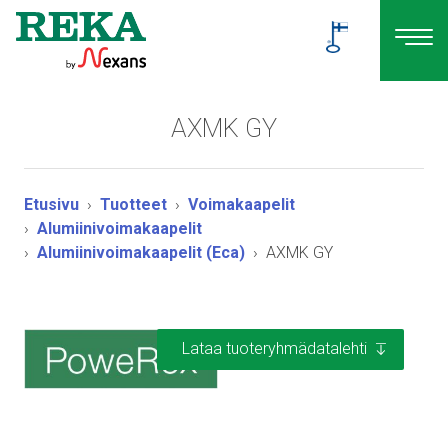
AXMK GY
Etusivu
Tuotteet
Voimakaapelit
Alumiinivoimakaapelit
Alumiinivoimakaapelit (Eca)
AXMK GY
Lataa tuoteryhmädatalehti