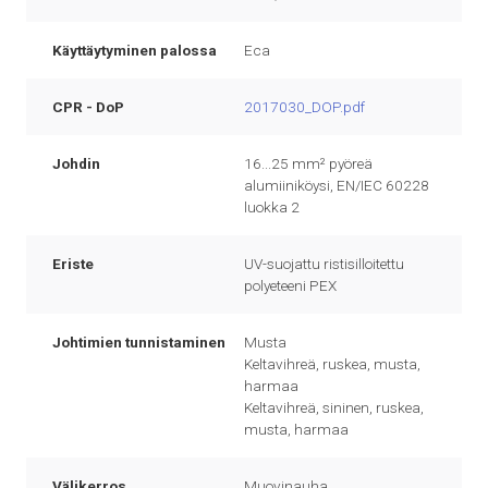
Käyttäytyminen palossa
Eca
CPR - DoP
2017030_DOP.pdf
Johdin
16...25 mm² pyöreä
alumiiniköysi, EN/IEC 60228
luokka 2
Eriste
UV-suojattu ristisilloitettu
polyeteeni PEX
Johtimien tunnistaminen
Musta
Keltavihreä, ruskea, musta,
harmaa
Keltavihreä, sininen, ruskea,
musta, harmaa
Välikerros
Muovinauha