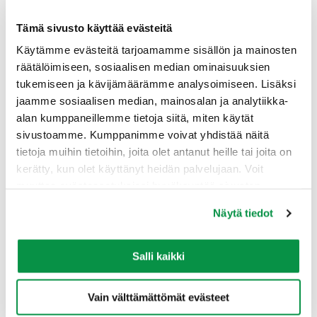
Tämä sivusto käyttää evästeitä
AXCMK-HF / AXQJ / IFSI-Al
Käytämme evästeitä tarjoamamme sisällön ja mainosten
räätälöimiseen, sosiaalisen median ominaisuuksien
tukemiseen ja kävijämäärämme analysoimiseen. Lisäksi
jaamme sosiaalisen median, mainosalan ja analytiikka-
alan kumppaneillemme tietoja siitä, miten käytät
sivustoamme. Kumppanimme voivat yhdistää näitä
tietoja muihin tietoihin, joita olet antanut heille tai joita on
kerätty, kun olet käyttänyt heidän palvelujaan. Voit
muuttaa evästeasetuksiesi hyväksyntää sivuston
alalaidassa olevasta Evästeasetukset linkistä.
Näytä tiedot
AXMK
Salli kaikki
Vain välttämättömät evästeet