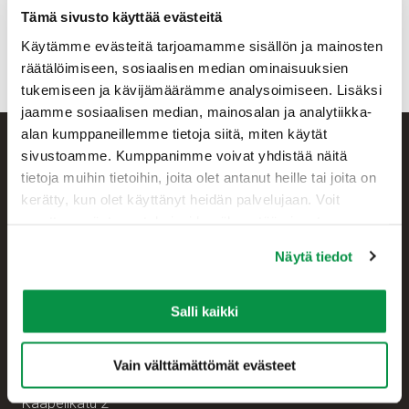
reka.fi/kelapalautus
Tämä sivusto käyttää evästeitä
Käytämme evästeitä tarjoamamme sisällön ja mainosten
Pahoittelemme muutoksesta mahdollisesti aiheutuvaa
räätälöimiseen, sosiaalisen median ominaisuuksien
vaivaa.
tukemiseen ja kävijämäärämme analysoimiseen. Lisäksi
jaamme sosiaalisen median, mainosalan ja analytiikka-
alan kumppaneillemme tietoja siitä, miten käytät
sivustoamme. Kumppanimme voivat yhdistää näitä
tietoja muihin tietoihin, joita olet antanut heille tai joita on
kerätty, kun olet käyttänyt heidän palvelujaan. Voit
muuttaa evästeasetuksiesi hyväksyntää sivuston
alalaidassa olevasta Evästeasetukset linkistä.
Näytä tiedot
Asiakaspalvelu
Salli kaikki
+358 207 200 20
Vain välttämättömät evästeet
Reka Kaapeli Oy
Kaapelikatu 2