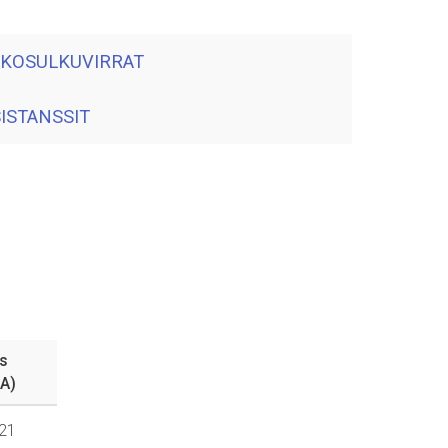
IKOSULKUVIRRAT
ISTANSSIT
1s
kA)
,21