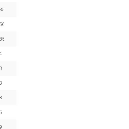
,35
,56
,85
,4
,3
,3
,3
,5
,9