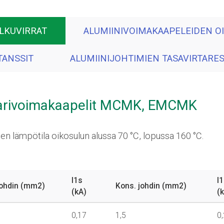
LKUVIRRAT
ALUMIINIVOIMAKAAPELEIDEN O
TANSSIT
ALUMIINIJOHTIMIEN TASAVIRTARES
rivoimakaapelit
MCMK, EMCMK
n lämpötila oikosulun alussa 70 °C, lopussa 160 °C.
I1s
I
johdin (mm2)
Kons. johdin (mm2)
(kA)
(
0,17
1,5
0