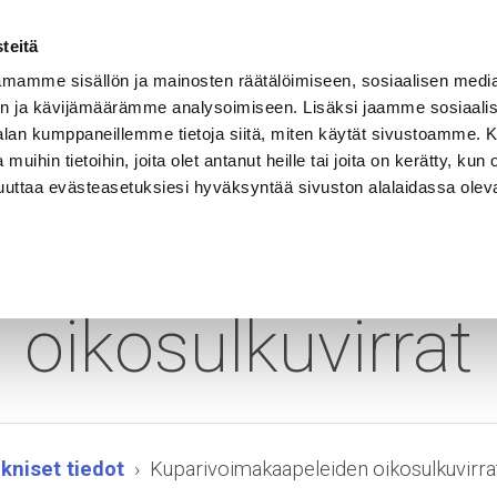
Vastuullisuus
Referenssit
Ura Rekalla
Yhteystiedot
teitä
mamme sisällön ja mainosten räätälöimiseen, sosiaalisen medi
n ja kävijämäärämme analysoimiseen. Lisäksi jaamme sosiaali
EET
SOVELLUSALUEET
KELAHALLINTA
-alan kumppaneillemme tietoja siitä, miten käytät sivustoamme
 muihin tietoihin, joita olet antanut heille tai joita on kerätty, kun 
muuttaa evästeasetuksiesi hyväksyntää sivuston alalaidassa olev
arivoimakaapele
oikosulkuvirrat
kniset tiedot
Kuparivoimakaapeleiden oikosulkuvirra