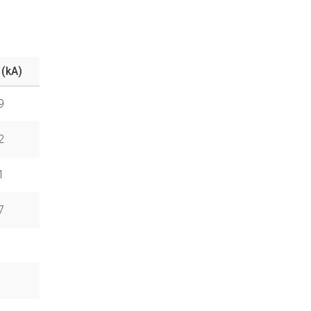
 (kA)
9
2
1
7