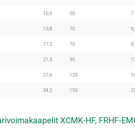
10,9
50
7
13,8
70
9
17,3
70
9
21,3
95
1
27,6
120
1
34,5
150
2
rivoimakaapelit XCMK-HF, FRHF-EM