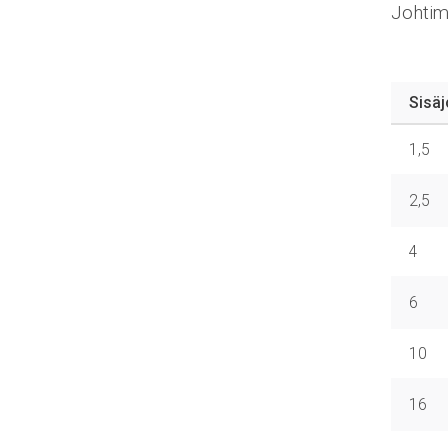
Johtime
Sisä
1,5
2,5
4
6
10
16