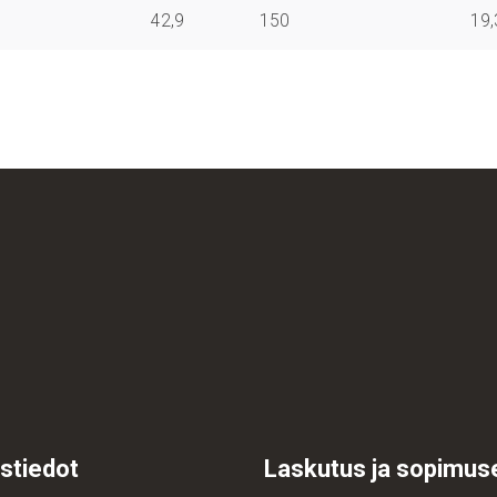
42,9
150
19,
stiedot
Laskutus ja sopimus