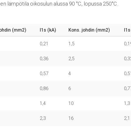
n lämpötila oikosulun alussa 90 °C, lopussa 250°C.
johdin (mm2)
I1s (kA)
Kons. johdin (mm2)
I1s
0,21
1,5
0,1
0,36
2,5
0,3
0,57
4
0,5
0,86
6
0,7
1,4
10
1,3
2,3
16
2,1