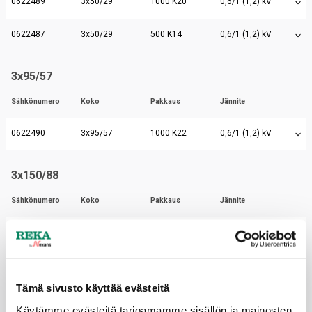
0622489
3x50/29
1000 K20
0,6/1 (1,2) kV
0622487
3x50/29
500 K14
0,6/1 (1,2) kV
3x95/57
Sähkönumero
Koko
Pakkaus
Jännite
0622490
3x95/57
1000 K22
0,6/1 (1,2) kV
3x150/88
Sähkönumero
Koko
Pakkaus
Jännite
0622492
3x150/88
1000 K26
0,6/1 (1,2) kV
0622491
3x150/88
500 K22
0,6/1 (1,2) kV
Tämä sivusto käyttää evästeitä
Käytämme evästeitä tarjoamamme sisällön ja mainosten