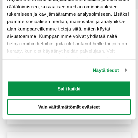
räätälöimiseen, sosiaalisen median ominaisuuksien
tukemiseen ja kävijämäärämme analysoimiseen. Lisäksi
jaamme sosiaalisen median, mainosalan ja analytiikka-
Muita samankaltaisia tuotteita
alan kumppaneillemme tietoja siitä, miten käytät
sivustoamme. Kumppanimme voivat yhdistää näitä
tietoja muihin tietoihin, joita olet antanut heille tai joita on
kerätty, kun olet käyttänyt heidän palvelujaan. Voit
muuttaa evästeasetuksiesi hyväksyntää sivuston
alalaidassa olevasta Evästeasetukset linkistä.
Näytä tiedot
Salli kaikki
AXMK 1-johdin
Vain välttämättömät evästeet