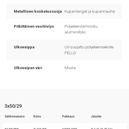
Metallinen kosketussuoja
Kuparilangat ja kuparinauha
Pitkittäinen vesitiiviys
Polyeteenilaminoitu
alumiinifolio
Ulkovaippa
UV-suojattu polyeteenisekoite
PELLD
Ulkovaipan väri
Musta
3x50/29
Sähkönumero
Koko
Pakkaus
Jännite