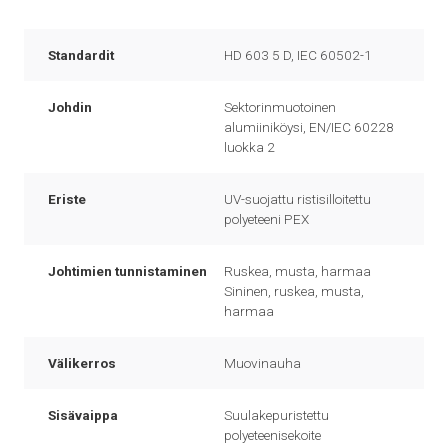
Standardit
HD 603 5 D, IEC 60502-1
Johdin
Sektorinmuotoinen
alumiiniköysi, EN/IEC 60228
luokka 2
Eriste
UV-suojattu ristisilloitettu
polyeteeni PEX
Johtimien tunnistaminen
Ruskea, musta, harmaa
Sininen, ruskea, musta,
harmaa
Välikerros
Muovinauha
Sisävaippa
Suulakepuristettu
polyeteenisekoite