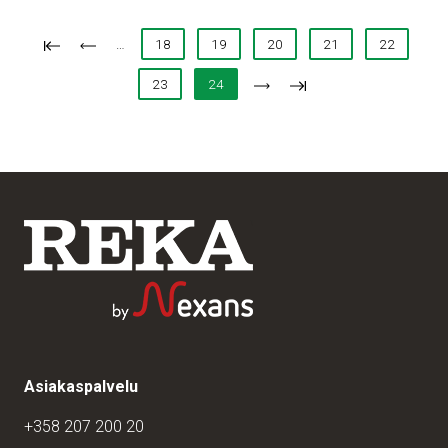
…
18
19
20
21
22
23
24
Asiakaspalvelu
+358 207 200 20