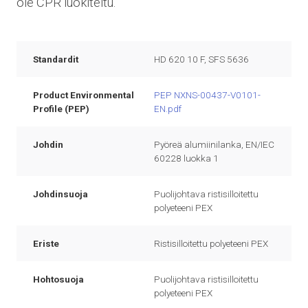
ole CPR luokiteltu.
Standardit
HD 620 10 F, SFS 5636
Product Environmental
PEP NXNS-00437-V0101-
Profile (PEP)
EN.pdf
Johdin
Pyöreä alumiinilanka, EN/IEC
60228 luokka 1
Johdinsuoja
Puolijohtava ristisilloitettu
polyeteeni PEX
Eriste
Ristisilloitettu polyeteeni PEX
Hohtosuoja
Puolijohtava ristisilloitettu
polyeteeni PEX