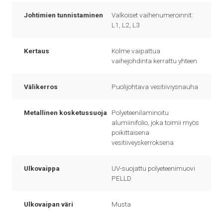
Johtimien tunnistaminen
Valkoiset vaihenumeroinnit:
L1, L2, L3
Kertaus
Kolme vaipattua
vaihejohdinta kerrattu yhteen
Välikerros
Puolijohtava vesitiiviysnauha
Metallinen kosketussuoja
Polyeteenilaminoitu
alumiinifolio, joka toimii myös
poikittaisena
vesitiiveyskerroksena
Ulkovaippa
UV-suojattu polyeteenimuovi
PELLD
Ulkovaipan väri
Musta