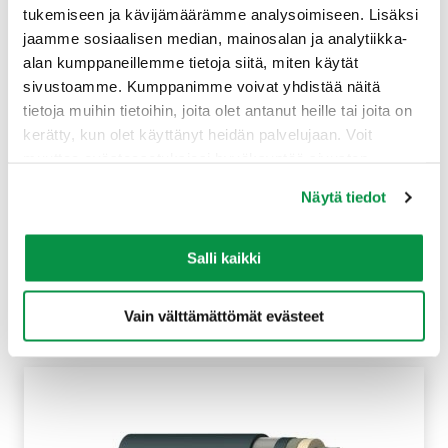
tukemiseen ja kävijämäärämme analysoimiseen. Lisäksi
Muita samankaltaisia tuotteita
jaamme sosiaalisen median, mainosalan ja analytiikka-
alan kumppaneillemme tietoja siitä, miten käytät
sivustoamme. Kumppanimme voivat yhdistää näitä
tietoja muihin tietoihin, joita olet antanut heille tai joita on
kerätty, kun olet käyttänyt heidän palvelujaan. Voit
muuttaa evästeasetuksiesi hyväksyntää sivuston
alalaidassa olevasta Evästeasetukset linkistä.
Näytä tiedot
Salli kaikki
AHXAMK-W 12/20 (24) kV 3-johdin
Vain välttämättömät evästeet