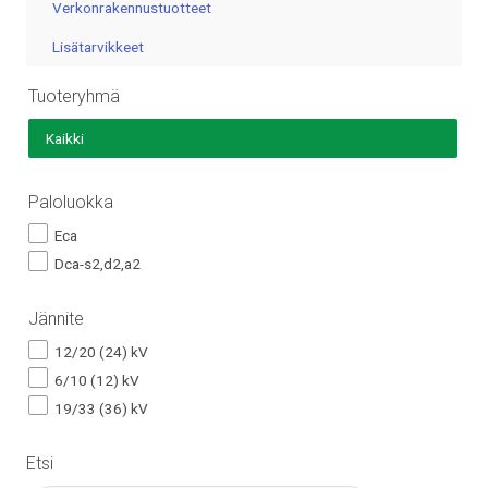
Verkonrakennustuotteet
Lisätarvikkeet
Tuoteryhmä
Kaikki
Paloluokka
Eca
Dca-s2,d2,a2
Jännite
12/20 (24) kV
6/10 (12) kV
19/33 (36) kV
Etsi