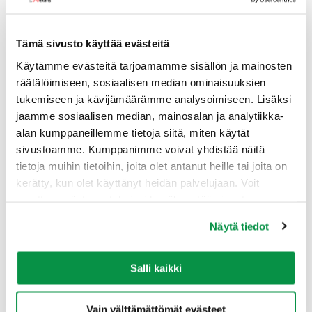
Tämä sivusto käyttää evästeitä
Käytämme evästeitä tarjoamamme sisällön ja mainosten
räätälöimiseen, sosiaalisen median ominaisuuksien
tukemiseen ja kävijämäärämme analysoimiseen. Lisäksi
DryRex Nordic Wind -kaapelit ovat suunniteltu
jaamme sosiaalisen median, mainosalan ja analytiikka-
kiinteään ulkoasennukseen, erityisesti 36 kV
alan kumppaneillemme tietoja siitä, miten käytät
tuulipuistokaapelointiin. Voidaan asentaa
sivustoamme. Kumppanimme voivat yhdistää näitä
suoraan maahan myös auraamalla. Pitkittäin ja
tietoja muihin tietoihin, joita olet antanut heille tai joita on
poikittain vesitiivis kaapeli, joka soveltuu myös
kerätty, kun olet käyttänyt heidän palvelujaan. Voit
pysyvästi kosteisiin olosuhteisiin sekä
muuttaa evästeasetuksiesi hyväksyntää sivuston
soveltuviin kohtiin sisävesistöissä. Asennus on
alalaidassa olevasta Evästeasetukset linkistä.
Näytä tiedot
tehtävä kansallisten asetusten ja määräysten
mukaisesti. Kaapeli on halogeeniton, mutta
palosuojaamaton. Kaapelia ei ole CPR
Salli kaikki
luokiteltu.
Vain välttämättömät evästeet