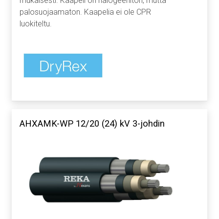
mukaisesti. Kaapeli on halogeeniton, mutta
palosuojaamaton. Kaapelia ei ole CPR
luokiteltu.
AHXAMK-WP 12/20 (24) kV 3-johdin