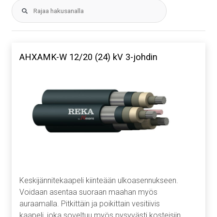
AHXAMK-W 12/20 (24) kV 3-johdin
Keskijännitekaapeli kiinteään ulkoasennukseen.
Voidaan asentaa suoraan maahan myös
auraamalla. Pitkittäin ja poikittain vesitiivis
kaapeli, joka soveltuu myös pysyvästi kosteisiin