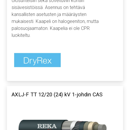
olosuhteisiin sekä soveltuviin kohtiin
sisävesistöissä. Asennus on tehtävä
kansallisten asetusten ja määräysten
mukaisesti. Kaapeli on halogeeniton, mutta
palosuojaamaton. Kaapelia ei ole CPR
luokiteltu.
AXLJ-F TT 12/20 (24) kV 1-johdin CAS