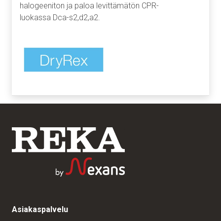
halogeeniton ja paloa levittämätön CPR-
luokassa Dca-s2,d2,a2.
Asiakaspalvelu