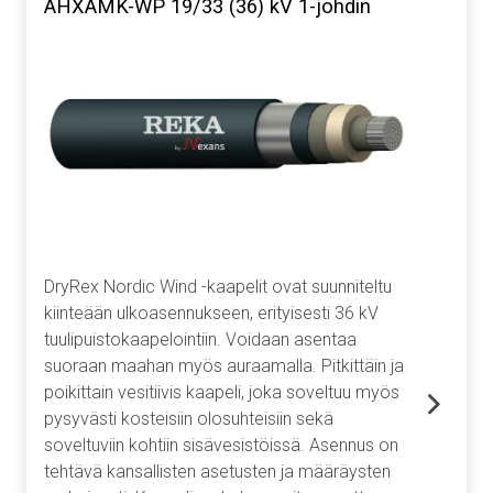
AHXAMK-WP 19/33 (36) kV 1-johdin
DryRex Nordic Wind -kaapelit ovat suunniteltu
kiinteään ulkoasennukseen, erityisesti 36 kV
tuulipuistokaapelointiin. Voidaan asentaa
suoraan maahan myös auraamalla. Pitkittäin ja
poikittain vesitiivis kaapeli, joka soveltuu myös
pysyvästi kosteisiin olosuhteisiin sekä
soveltuviin kohtiin sisävesistöissä. Asennus on
tehtävä kansallisten asetusten ja määräysten