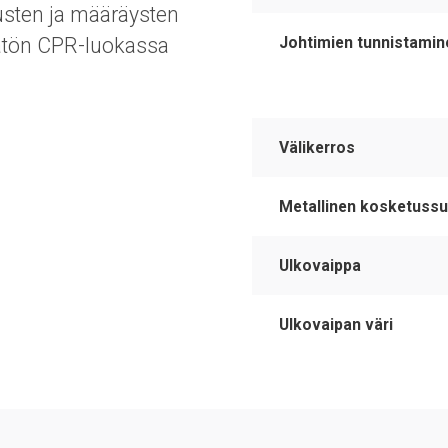
usten ja määräysten
Johtimien tunnistamin
mätön CPR-luokassa
Välikerros
Metallinen kosketussu
Ulkovaippa
Ulkovaipan väri