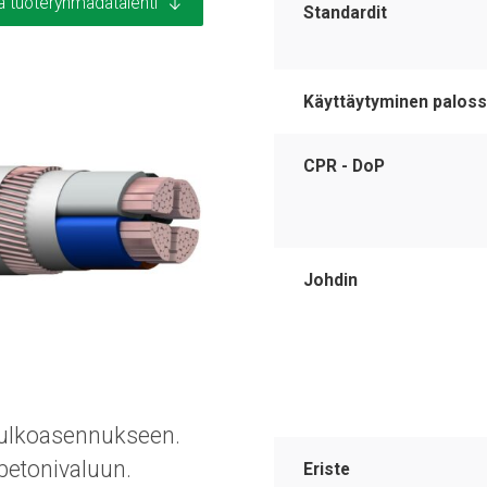
a tuoteryhmädatalehti
Standardit
Käyttäytyminen palos
CPR - DoP
Johdin
a ulkoasennukseen.
betonivaluun.
Eriste