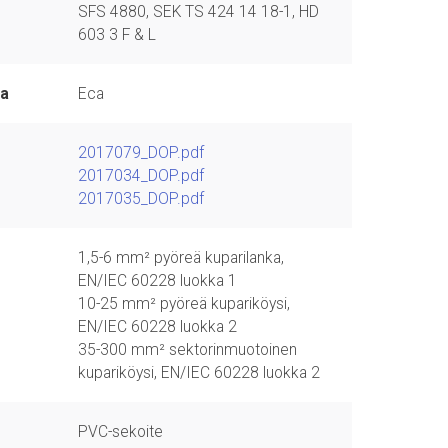
SFS 4880, SEK TS 424 14 18-1, HD
603 3 F & L
sa
Eca
2017079_DOP.pdf
2017034_DOP.pdf
2017035_DOP.pdf
1,5-6 mm² pyöreä kuparilanka,
EN/IEC 60228 luokka 1
10-25 mm² pyöreä kupariköysi,
EN/IEC 60228 luokka 2
35-300 mm² sektorinmuotoinen
kupariköysi, EN/IEC 60228 luokka 2
PVC-sekoite