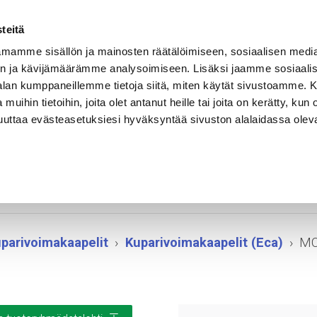
Vastuullisuus
Referenssit
Ura Rekalla
Yhteystiedot
teitä
mamme sisällön ja mainosten räätälöimiseen, sosiaalisen medi
n ja kävijämäärämme analysoimiseen. Lisäksi jaamme sosiaali
EET
SOVELLUSALUEET
KELAHALLINTA
-alan kumppaneillemme tietoja siitä, miten käytät sivustoamme
 muihin tietoihin, joita olet antanut heille tai joita on kerätty, kun 
muuttaa evästeasetuksiesi hyväksyntää sivuston alalaidassa olev
MCMK
parivoimakaapelit
Kuparivoimakaapelit (Eca)
M