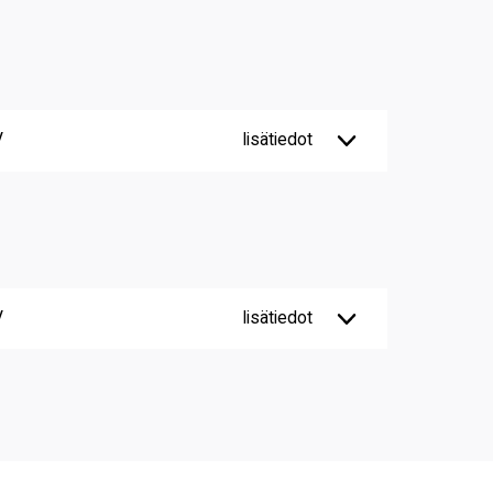
V
lisätiedot
V
lisätiedot