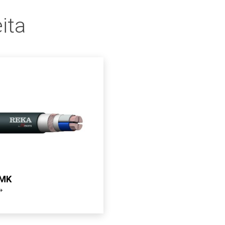
ita
MK