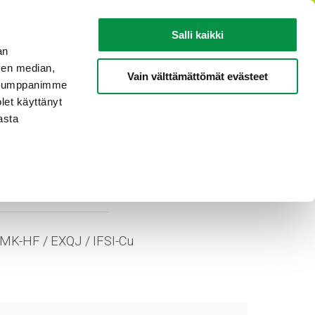
FI
Salli kaikki
an
sen median,
KAAPELITIETOA
TIETOA REKASTA
Vain välttämättömät evästeet
. Kumppanimme
olet käyttänyt
asta
SI-Cu
MK-HF / EXQJ / IFSI-Cu