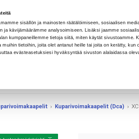
Vastuullisuus
Referenssit
Ura Rekalla
Yhteystiedot
teitä
mamme sisällön ja mainosten räätälöimiseen, sosiaalisen medi
n ja kävijämäärämme analysoimiseen. Lisäksi jaamme sosiaali
EET
SOVELLUSALUEET
KELAHALLINTA
-alan kumppaneillemme tietoja siitä, miten käytät sivustoamme
 muihin tietoihin, joita olet antanut heille tai joita on kerätty, kun 
muuttaa evästeasetuksiesi hyväksyntää sivuston alalaidassa olev
-HF / EXQJ / IF
parivoimakaapelit
Kuparivoimakaapelit (Dca)
XC