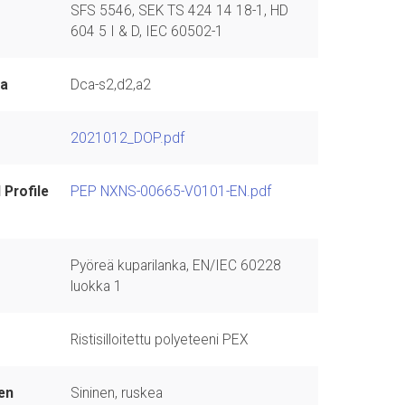
SFS 5546, SEK TS 424 14 18-1, HD
604 5 I & D, IEC 60502-1
sa
Dca-s2,d2,a2
2021012_DOP.pdf
 Profile
PEP NXNS-00665-V0101-EN.pdf
Pyöreä kuparilanka, EN/IEC 60228
luokka 1
Ristisilloitettu polyeteeni PEX
en
Sininen, ruskea