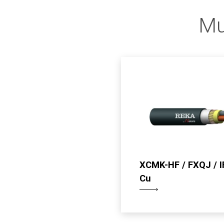
Mu
XCMK-HF / FXQJ / I
Cu