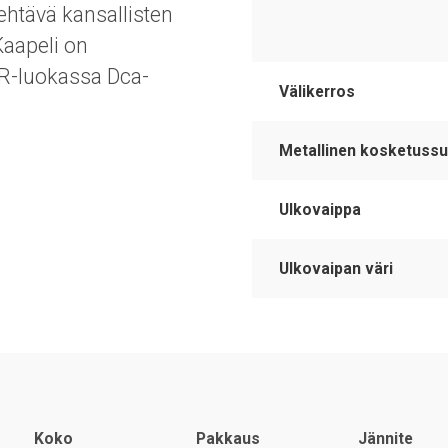
ehtävä kansallisten
Kaapeli on
PR-luokassa Dca-
Välikerros
Metallinen kosketussu
Ulkovaippa
Ulkovaipan väri
Koko
Pakkaus
Jännite