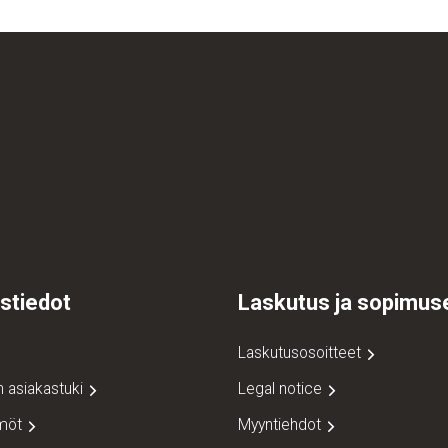
stiedot
Laskutus ja sopimus
Laskutusosoitteet
n asiakastuki
Legal notice
ämöt
Myyntiehdot