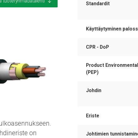
a tuoteryhmädatalehti
Standardit
Käyttäytyminen palos
CPR - DoP
Product Environmental
(PEP)
Johdin
Eriste
a ulkoasennukseen.
dineriste on
Johtimien tunnistamin