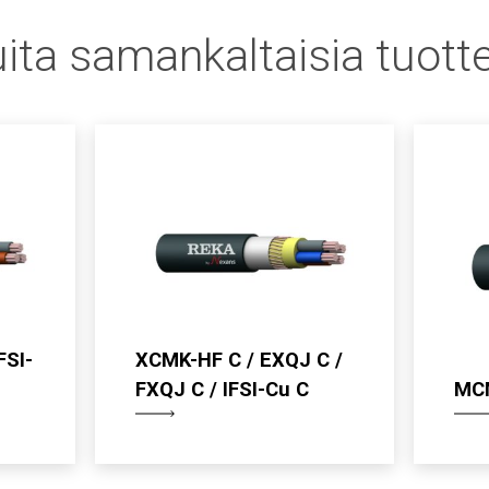
ita samankaltaisia tuotte
FSI-
XCMK-HF C / EXQJ C /
FXQJ C / IFSI-Cu C
MC