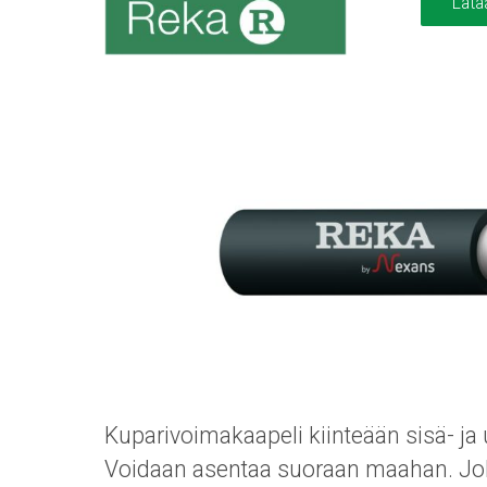
Lata
Kuparivoimakaapeli kiinteään sisä- j
Voidaan asentaa suoraan maahan. Joh